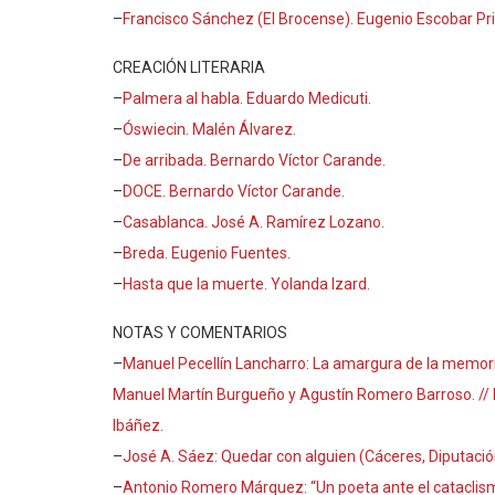
–
Francisco Sánchez (El Brocense). Eugenio Escobar Pri
CREACIÓN LITERARIA
–
Palmera al habla. Eduardo Medicuti.
–
Óswiecin. Malén Álvarez.
–
De arribada. Bernardo Víctor Carande.
–
DOCE. Bernardo Víctor Carande.
–
Casablanca. José A. Ramírez Lozano.
–
Breda. Eugenio Fuentes.
–
Hasta que la muerte. Yolanda Izard.
NOTAS Y COMENTARIOS
–
Manuel Pecellín Lancharro: La amargura de la memoria 
Manuel Martín Burgueño y Agustín Romero Barroso. // H
Ibáñez.
–
José A. Sáez: Quedar con alguien (Cáceres, Diputación
–
Antonio Romero Márquez: “Un poeta ante el cataclismo”