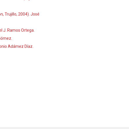
 Trujillo, 2004). José
el J. Ramos Ortega.
 Gómez.
ntonio Adámez Díaz.