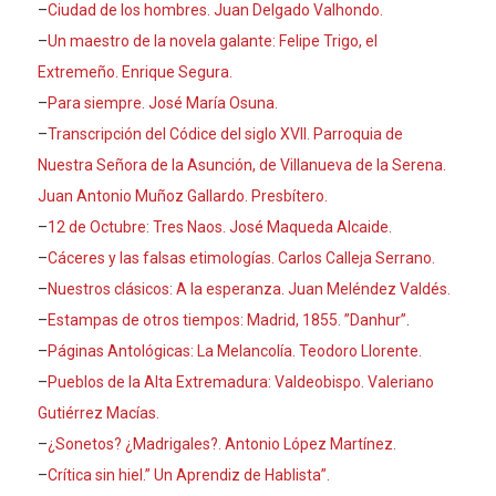
–
Ciudad de los hombres. Juan Delgado Valhondo.
–
Un maestro de la novela galante: Felipe Trigo, el
Extremeño. Enrique Segura.
–
Para siempre. José María Osuna.
–
Transcripción del Códice del siglo XVII. Parroquia de
Nuestra Señora de la Asunción, de Villanueva de la Serena.
Juan Antonio Muñoz Gallardo. Presbítero.
–
12 de Octubre: Tres Naos.
José Maqueda Alcaide.
–
Cáceres y las falsas etimologías. Carlos Calleja Serrano.
–
Nuestros clásicos: A la esperanza. Juan Meléndez Valdés.
–
Estampas de otros tiempos: Madrid, 1855. ”Danhur”
.
–
Páginas Antológicas: La Melancolía. Teodoro Llorente.
–
Pueblos de la Alta Extremadura: Valdeobispo. Valeriano
Gutiérrez Macías.
–
¿Sonetos? ¿Madrigales?. Antonio López Martínez.
–
Crítica sin hiel.” Un Aprendiz de Hablista”.