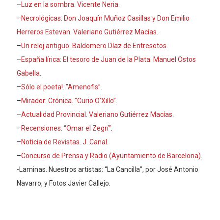
–
Luz en la sombra. Vicente Neria.
–
Necrológicas: Don Joaquín Muñoz Casillas y Don Emilio
Herreros Estevan. Valeriano Gutiérrez Macías.
–
Un reloj antiguo. Baldomero Díaz de Entresotos.
–
España lírica: El tesoro de Juan de la Plata. Manuel Ostos
Gabella.
–
Sólo el poeta!. ”Amenofis”.
–
Mirador: Crónica. ”Curio O’Xillo”.
–
Actualidad Provincial. Valeriano Gutiérrez Macías.
–
Recensiones. “Omar el Zegrí”
.
–
Noticia de Revistas. J. Canal.
–
Concurso de Prensa y Radio (Ayuntamiento de Barcelona).
-Laminas. Nuestros artistas: “La Cancilla”, por José Antonio
Navarro, y Fotos Javier Callejo.