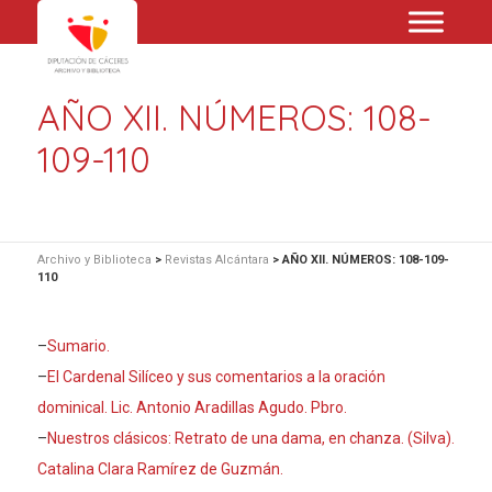
AÑO XII. NÚMEROS: 108-
109-110
Archivo y Biblioteca
>
Revistas Alcántara
>
AÑO XII. NÚMEROS: 108-109-
110
–
Sumario.
–
El Cardenal Silíceo y sus comentarios a la oración
dominical. Lic. Antonio Aradillas Agudo. Pbro.
–
Nuestros clásicos: Retrato de una dama, en chanza. (Silva).
Catalina Clara Ramírez de Guzmán.