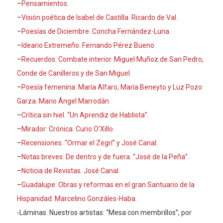
–
Pensamientos.
–
Visión poética de Isabel de Castilla. Ricardo de Val.
–
Poesías de Diciembre. Concha Fernández-Luna.
–
Ideario Extremeño. Ferna
n
do Pérez Bueno.
–
Recuerdos: Combate interior. Miguel Muñoz de San Pedro,
Conde de Canilleros y de San Miguel.
–
Poesía femenina: María Alfaro, María Beneyto y Luz Pozo
Garza. Mario Ángel Marrodán.
–
Crítica sin hiel. “Un Aprendiz de Hablista”.
–
Mirador: Crónica. Curio O’Xillo.
–
Recensiones. “Ormar el Zegrí” y José Canal.
–
Notas breves: De dentro y de fuera. “José de la Peña”.
–
Noticia de Revistas. José Canal.
–
Guadalupe: Obras y reformas en el gran Santuario de la
Hispanidad. Marcelino Gonzáles-Haba.
-Láminas. Nuestros artistas: “Mesa con membrillos”, por