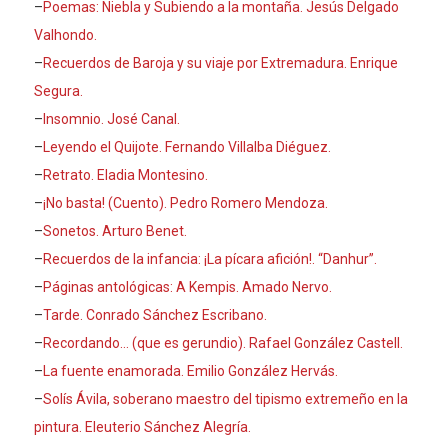
–
Poemas: Niebla y Subiendo a la montaña. Jesús Delgado
Valhondo.
–
Recuerdos de Baroja y su viaje por Extremadura. Enrique
Segura.
–
Insomnio. José Canal.
–
Leyendo el Quijote. Fernando Villalba Diéguez.
–
Retrato. Eladia Montesino.
–
¡No basta! (Cuento). Pedro Romero Mendoza.
–
Sonetos. Arturo Benet.
–
Recuerdos de la infancia: ¡La pícara afición!. “Danhur”.
–
Páginas antológicas: A Kempis. Amado Nervo.
–
Tarde. Conrado Sánchez Escribano.
–
Recordando… (que es gerundio). Rafael González Castell.
–
La fuente enamorada. Emilio González Hervás.
–
Solís Ávila, soberano maestro del tipismo extremeño en la
pintura. Eleuterio Sánchez Alegría.