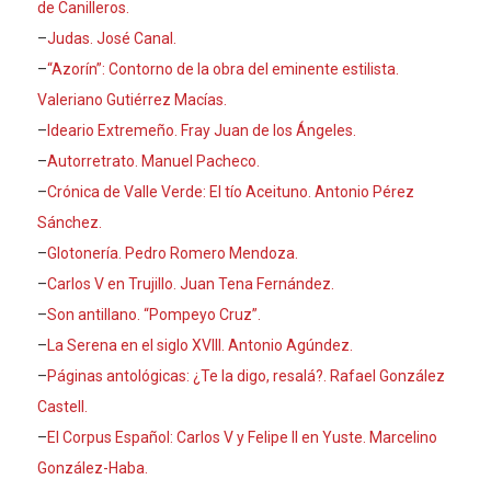
de Canilleros.
–
Judas. José Canal.
–
“Azorín”: Contorno de la obra del eminente estilista.
Valeriano Gutiérrez Macías.
–
Ideario Extremeño. Fray Juan de los Ángeles.
–
Autorretrato. Manuel Pacheco.
–
Crónica de Valle Verde: El tío Aceituno. Antonio Pérez
Sánchez.
–
Glotonería. Pedro Romero Mendoza.
–
Carlos V en Trujillo. Juan Tena Fernández.
–
Son antillano. “Pompeyo Cruz”.
–
La Serena en el siglo XVIII. Antonio Agúndez.
–
Páginas antológicas: ¿Te la digo, resalá?. Rafael González
Castell.
–
El Corpus Español: Carlos V y Felipe II en Yuste. Marcelino
González-Haba.