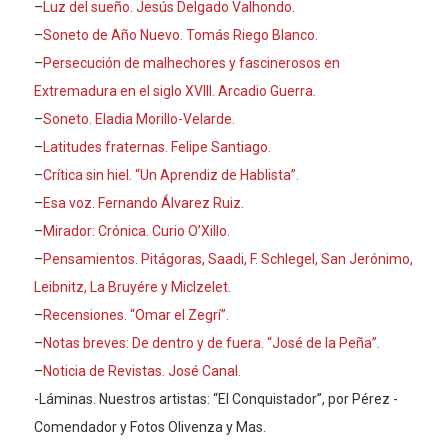
–
Luz del sueño. Jesús Delgado Valhondo.
–
Soneto de Año Nuevo. Tomás Riego Blanco.
–
Persecución de malhechores y fascinerosos en
Extremadura en el siglo XVIII. Arcadio Guerra.
–
Soneto. Eladia Morillo-Velarde.
–
Latitudes fraternas. Felipe Santiago.
–
Crítica sin hiel. “Un Aprendiz de Hablista”.
–
Esa voz. Fernando Álvarez Ruiz.
–
Mirador: Crónica. C
urio O’Xillo.
–
Pensamientos. Pitágoras, Saadi, F. Schlegel, San Jerónimo,
Leibnitz, La Bruyére y Miclzelet.
–
Recensiones. “Omar el Zegrí”.
–
Notas breves: De dentro y de fuera. “José de la Peña”.
–
Noticia de Revistas. José Canal.
-Láminas. Nuestros artistas: “El Conquistador”, por Pérez -
Comendador y Fotos Olivenza y Mas.