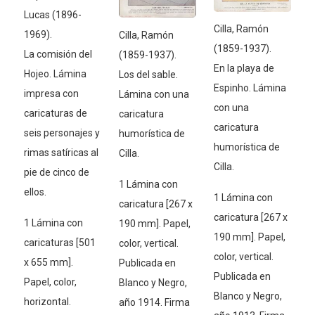
Lucas (1896-
Cilla, Ramón
1969).
Cilla, Ramón
(1859-1937).
La comisión del
(1859-1937).
En la playa de
Hojeo. Lámina
Los del sable.
Espinho. Lámina
impresa con
Lámina con una
con una
caricaturas de
caricatura
caricatura
seis personajes y
humorística de
humorística de
rimas satíricas al
Cilla.
Cilla.
pie de cinco de
1 Lámina con
ellos.
1 Lámina con
caricatura [267 x
caricatura [267 x
1 Lámina con
190 mm]. Papel,
190 mm]. Papel,
caricaturas [501
color, vertical.
color, vertical.
x 655 mm].
Publicada en
Publicada en
Papel, color,
Blanco y Negro,
Blanco y Negro,
horizontal.
año 1914. Firma