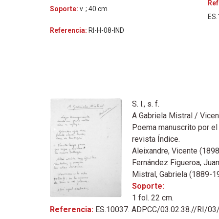
Ref
Soporte:
v. ; 40 cm.
ES.
Referencia:
RI-H-08-IND
S. l., s. f.
A Gabriela Mistral / Vicen
Poema manuscrito por el a
revista Índice.
Aleixandre, Vicente (189
Fernández Figueroa, Jua
Mistral, Gabriela (1889-1
Soporte:
1 fol. 22 cm.
Referencia:
ES.10037. ADPCC/03.02.38.//RI/0