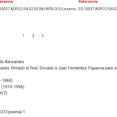
erencia:
Referencia:
10037.ADPCC/04.02.50.08//AFRI/3/5/Lezama
ES.10037.ADPCC/04.02
1
2
3
te Aleixandre.
utor, firmado al final. Enviado a Juan Fernández Figueroa para su
8-1984)
n (1919-1996)
957)
3/07//poema/1