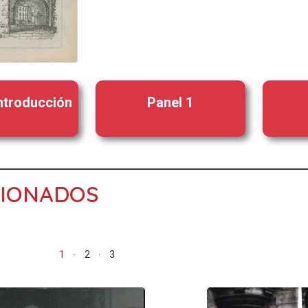
introducción
Panel 1
CIONADOS
1
2
3