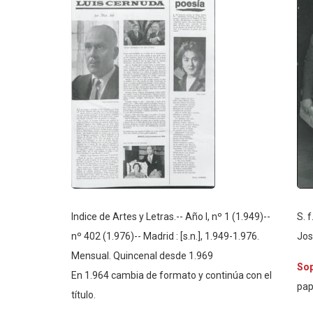
Indice de Artes y Letras.-- Año I, nº 1 (1.949)--
S. f.
nº 402 (1.976)-- Madrid : [s.n.], 1.949-1.976.
Jos
Mensual. Quincenal desde 1.969
So
En 1.964 cambia de formato y continúa con el
pap
título.