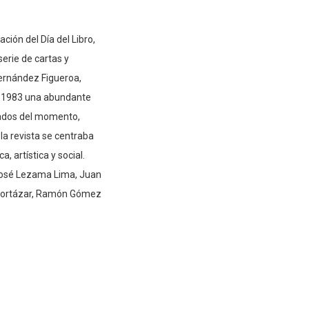
ión del Día del Libro,
serie de cartas y
Fernández Figueroa,
ta 1983 una abundante
ados del momento,
 la revista se centraba
a, artística y social.
 José Lezama Lima, Juan
 Cortázar, Ramón Gómez