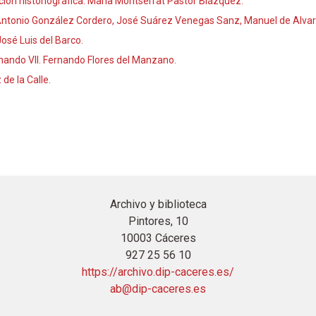
ón historiográfica. María Montserrat Pastor Blázquez.
 Antonio González Cordero, José Suárez Venegas Sanz, Manuel de Alva
osé Luis del Barco.
nando VII. Fernando Flores del Manzano.
de la Calle.
Archivo y biblioteca
Pintores, 10
10003 Cáceres
927 25 56 10
https://archivo.dip-caceres.es/
ab@dip-caceres.es