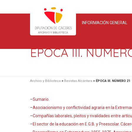
INFORMACIÓN GENERAL
ÉPOCA III. NÚMER
Archivo y Biblioteca
>
Revistas Alcántara
>
ÉPOCA III. NÚMERO 21
–
Sumario.
–
Asociacionismo y conflictividad agraria en la Extremadu
–
Compañías laborales, pleitos y rivalidades entre ar
–
El sector de la educación en E.G.B. y Preescolar. Các