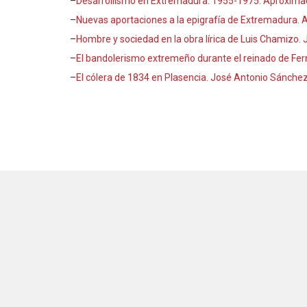
–
Desarrollismo en Extremadura: 1955-1975. Aproximaci
–
Nuevas aportaciones a la epigrafía de Extremadura.
–
Hombre y sociedad en la obra lírica de Luis Chamizo. J
–
El bandolerismo extremeño durante el reinado de Fer
–
El cólera de 1834 en Plasencia. José Antonio Sánchez 