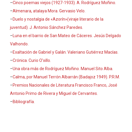
–
Cinco poemas viejos (1927-1933). A. Rodríguez Moñino.
–
Almenara, atalaya Mora. Gervasio Velo.
–
Duelo y nostalgia de «Azorín»(viraje literario de la
juventud). J. Antonio Sánchez Paredes.
–
Luna en el barrio de San Mateo de Cáceres. Jesús Delgado
Valhondo.
–
Exaltación de Gabriel y Galán. Valeriano Gutiérrez Macías.
–
Crónica. Curio O’xillo.
–
Una obra más de Rodríguez Moñino. Manuel Sito Alba.
–
Calma, por Manuel Terrón Albarrán (Badajoz 1949). P.R.M.
–
Premios Nacionales de Literatura Francisco Franco, José
Antonio Primo de Rivera y Miguel de Cervantes.
–
Bibliografía.