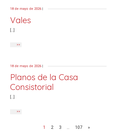
18 de mayo de 2026
|
Vales
[…]
>>
18 de mayo de 2026
|
Planos de la Casa
Consistorial
[…]
>>
Navegación de entrad
1
2
3
…
107
»