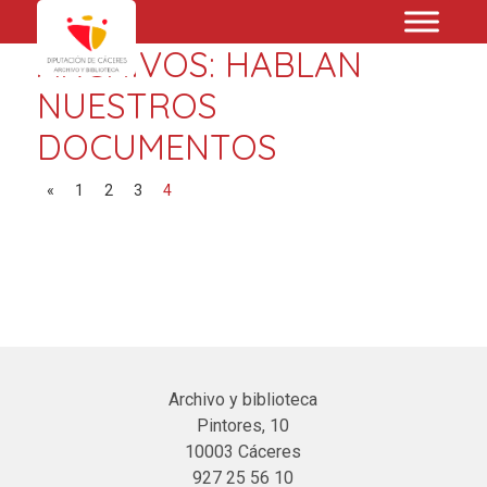
ARCHIVOS:
HABLAN
NUESTROS
DOCUMENTOS
Navegación de entradas
«
1
2
3
4
Archivo y biblioteca
Pintores, 10
10003 Cáceres
927 25 56 10