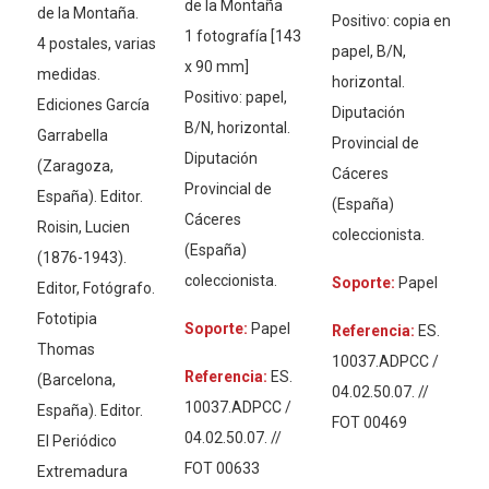
de la Montaña
de la Montaña.
Positivo: copia en
1 fotografía [143
4 postales, varias
papel, B/N,
x 90 mm]
medidas.
horizontal.
Positivo: papel,
Ediciones García
Diputación
B/N, horizontal.
Garrabella
Provincial de
Diputación
(Zaragoza,
Cáceres
Provincial de
España). Editor.
(España)
Cáceres
Roisin, Lucien
coleccionista.
(España)
(1876-1943).
coleccionista.
Soporte:
Papel
Editor, Fotógrafo.
Fototipia
Soporte:
Papel
Referencia:
ES.
Thomas
10037.ADPCC /
Referencia:
ES.
(Barcelona,
04.02.50.07. //
10037.ADPCC /
España). Editor.
FOT 00469
04.02.50.07. //
El Periódico
FOT 00633
Extremadura