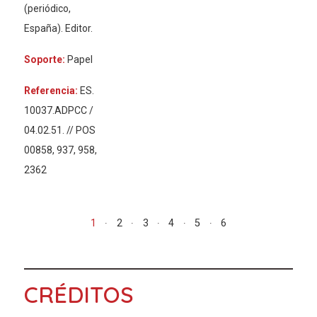
(periódico,
España). Editor.
Soporte:
Papel
Referencia:
ES.
10037.ADPCC /
04.02.51. // POS
00858, 937, 958,
2362
1
2
3
4
5
6
CRÉDITOS