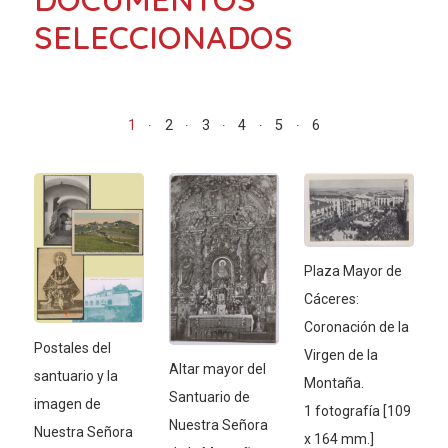
SELECCIONADOS
1
2
3
4
5
6
Plaza Mayor de
Cáceres:
Coronación de la
Postales del
Virgen de la
Altar mayor del
santuario y la
Montaña.
Santuario de
imagen de
1 fotografía [109
Nuestra Señora
Nuestra Señora
x 164 mm.]