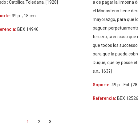
edo : Católica Toledana, [1928]
a de pagar la limosna d
el Monasterio tiene der
porte:
39 p. ; 18 cm.
mayorazgo, para que lo
paguen perpetuamente l
erencia:
BEX 14946
tercero, si en caso que
que todos los successor
para que la pueda cobra
Duque, que oy posse el di
s.n., 163?]
Soporte:
49 p. ; Fol. (2
Referencia:
BEX 1252
1
2
3