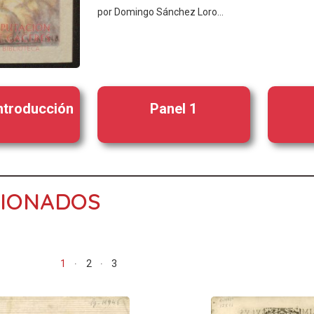
por Domingo Sánchez Loro...
introducción
Panel 1
CIONADOS
1
2
3