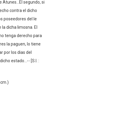
e Atunes...El segundo, si
echo contra el dicho
s poseedores del le
a dicha limosna. El
 no tenga derecho para
es la paguen, lo tiene
r por los dias del
cho estado...-- [S.l. :
8 cm.)
6