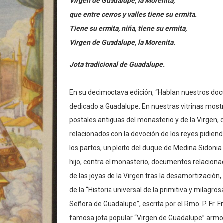
Virgen de Guadalupe, la Morenita,
que entre cerros y valles tiene su ermita.
Tiene su ermita, niña, tiene su ermita,
Virgen de Guadalupe, la Morenita.
Jota tradicional de Guadalupe.
En su decimoctava edición, “Hablan nuestros do
dedicado a Guadalupe. En nuestras vitrinas most
postales antiguas del monasterio y de la Virgen
relacionados con la devoción de los reyes pidiend
los partos, un pleito del duque de Medina Sidonia 
hijo, contra el monasterio, documentos relaciona
de las joyas de la Virgen tras la desamortización, 
de la “Historia universal de la primitiva y milagr
Señora de Guadalupe”, escrita por el Rmo. P. Fr. F
famosa jota popular “Virgen de Guadalupe” armo