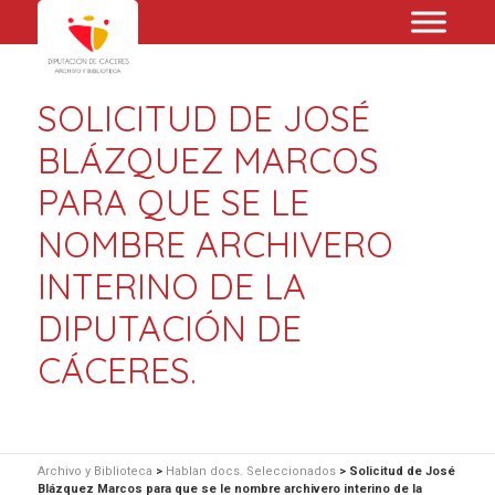
SOLICITUD DE JOSÉ
BLÁZQUEZ MARCOS
PARA QUE SE LE
NOMBRE ARCHIVERO
INTERINO DE LA
DIPUTACIÓN DE
CÁCERES.
Archivo y Biblioteca
>
Hablan docs. Seleccionados
>
Solicitud de José
Blázquez Marcos para que se le nombre archivero interino de la