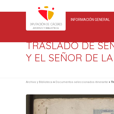
INFORMACIÓN GENERAL
TRASLADO DE SEN
Y EL SEÑOR DE L
Archivo y Biblioteca
>
Documentos seleccionados itinerante
>
Tr