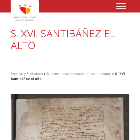
S. XVI. SANTIBÁÑEZ EL
ALTO
Archivo y Biblioteca
>
Documentos seleccionados itinerante
>
S. XVI.
Santibáñez el Alto