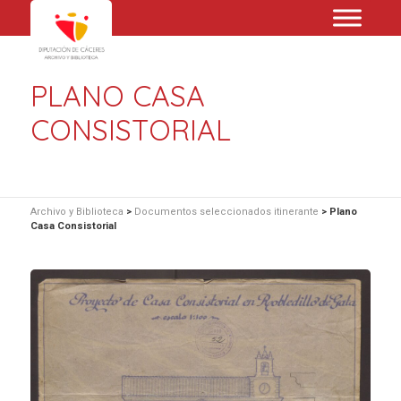
PLANO CASA
CONSISTORIAL
Archivo y Biblioteca
>
Documentos seleccionados itinerante
>
Plano
Casa Consistorial