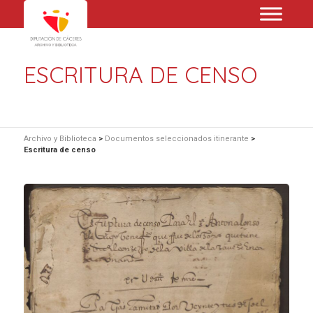
ESCRITURA DE CENSO
Archivo y Biblioteca
>
Documentos seleccionados itinerante
>
Escritura de censo