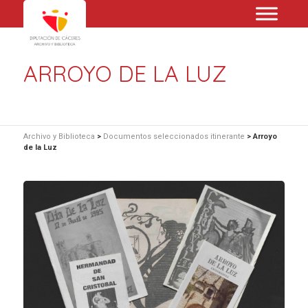
ARROYO DE LA LUZ
Archivo y Biblioteca
>
Documentos seleccionados itinerante
>
Arroyo
de la Luz