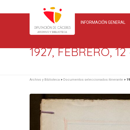
INFORMACIÓN GENERAL
1927, FEBRERO, 12
Archivo y Biblioteca
>
Documentos seleccionados itinerante
>
19