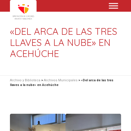
«DEL ARCA DE LAS TRES
LLAVES A LA NUBE» EN
ACEHÚCHE
Archivo y Biblioteca
>
Archivos Municipales
>
«Del arca de las tres
llaves a la nube» en Acehúche