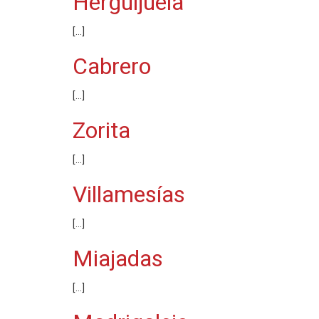
Herguijuela
[…]
Cabrero
[…]
Zorita
[…]
Villamesías
[…]
Miajadas
[…]