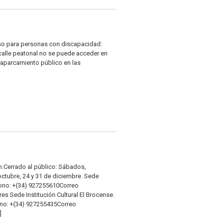
eso para personas con discapacidad:
calle peatonal no se puede acceder en
y aparcamiento público en las
 h.Cerrado al público: Sábados,
octubre, 24 y 31 de diciembre. Sede
éfono: +(34) 927255610Correo
s Sede Institución Cultural El Brocense.
ono: +(34) 927255435Correo
]