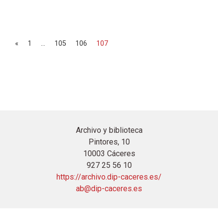
Navegación de entradas
«
1
…
105
106
107
Archivo y biblioteca
Pintores, 10
10003 Cáceres
927 25 56 10
https://archivo.dip-caceres.es/
ab@dip-caceres.es