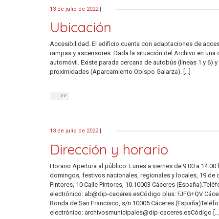
13 de julio de 2022
|
Ubicación
Accesibilidad. El edificio cuenta con adaptaciones de acc
rampas y ascensores. Dada la situación del Archivo en una 
automóvil. Existe parada cercana de autobús (líneas 1 y 6) 
proximidades (Aparcamiento Obispo Galarza). […]
>>
13 de julio de 2022
|
Dirección y horario
Horario Apertura al público: Lunes a viernes de 9:00 a 14:00
domingos, festivos nacionales, regionales y locales, 19 de 
Pintores, 10 Calle Pintores, 10.10003 Cáceres (España).Tel
electrónico: ab@dip-caceres.esCódigo plus: FJFG+QV Cácere
Ronda de San Francisco, s/n.10005 Cáceres (España)Teléf
electrónico: archivosmunicipales@dip-caceres.esCódigo […