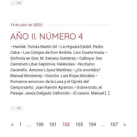
>>
14 de julio de 2023
|
AÑO II. NÚMERO 4
–Hamlet. Tomás Martín Gil.–La Higuera Estéril. Pedro
Caba.–Las Cobijas de Don Andrés. Lino Duarte Insúa.–
Sinfonía en Gris. M. Serrano Gutiérrez.–Calliope. Sev
Carminvm Liber Septimvs. Helénides.–Nocturno
Cacereño. Antonio López Martínez.–¿Os acordáis?
Manuel Monterrey.–Oración. Luis Rojas Morales.–
Romance amoroso de la Luna y el Ciprés del
Camposanto. Juan Ramón Aparicio.–Sobre todo, el
Paisaje. Jesús Delgado Valhondo.–El casino. Manuel […]
>>
Navegación de entradas
«
1
…
100
101
102
103
104
…
107
»