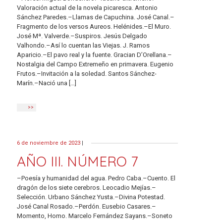
Valoración actual de la novela picaresca. Antonio
Sánchez Paredes.–Llamas de Capuchina. José Canal.–
Fragmento de los versos Aureos. Helénides.–El Muro.
José Mª. Valverde.–Suspiros. Jesús Delgado
Valhondo.–Así lo cuentan las Viejas. J. Ramos
Aparicio.–El pavo real y la fuente. Gracian D’Orellana.–
Nostalgia del Campo Extremeño en primavera. Eugenio
Frutos.–Invitación a la soledad. Santos Sánchez-
Marín.–Nació una […]
>>
6 de noviembre de 2023
|
AÑO III. NÚMERO 7
–Poesía y humanidad del agua. Pedro Caba.–Cuento. El
dragón de los siete cerebros. Leocadio Mejías.–
Selección. Urbano Sánchez Yusta.–Divina Potestad.
José Canal Rosado.–Perdón. Eusebio Casares.–
Momento, Homo. Marcelo Fernández Sayans.–Soneto