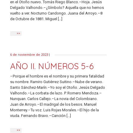
en el Otoño nuevo. Tomás Riego Blanco.–Hoja. Jesús
Delgado Valhondo.–¿Símbolo? Aquella que no hemos
vuelto a ver. Nocturno Candongo. Juana del Arroyo.–8
de Octubre de 1881. Miguel […]
>>
6 de noviembre de 2023
|
AÑO II. NÚMEROS 5-6
–Porque el hombre es el nombre y su primera fatalidad
su nombre. Ramiro Gutiérrez Suitino.–Nube de verano.
Santo Sánchez-Marín.–Yo soy el Otoño. Jesús Delgado
Valhondo.–La corbata de lazo. P. Romero Mendoza.–
Nunquan. Carlos Callejo.–La novia del Colombiano.
Juan de Arroyo.–El madrigal de los besos. Manuel
Monterrey.–Tu voz. Luis Rojas Morales.–El hijo de la
viuda. Fernando Bravo.–Canción […]
>>