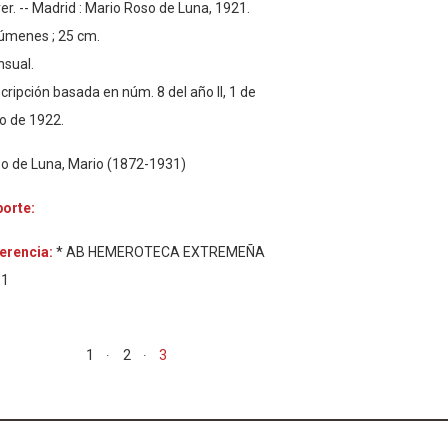
er. -- Madrid : Mario Roso de Luna, 1921.
úmenes ; 25 cm.
sual.
cripción basada en núm. 8 del año II, 1 de
io de 1922.
o de Luna, Mario (1872-1931)
orte:
erencia:
* AB HEMEROTECA EXTREMEÑA
61
1
2
3