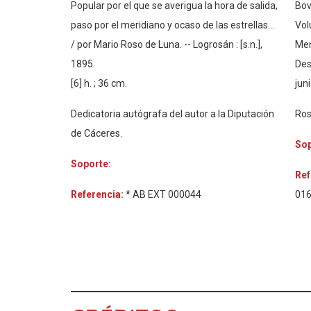
Popular por el que se averigua la hora de salida,
Bov
paso por el meridiano y ocaso de las estrellas...
Vol
/ por Mario Roso de Luna. -- Logrosán : [s.n.],
Men
1895.
Des
[6] h. ; 36 cm.
jun
Dedicatoria autógrafa del autor a la Diputación
Ros
de Cáceres.
Sop
Soporte:
Ref
Referencia:
* AB EXT 000044
01