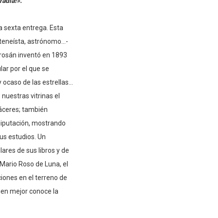
adla!».
a sexta entrega. Esta
eneísta, astrónomo...-
rosán inventó en 1893
ar por el que se
 ocaso de las estrellas...
nuestras vitrinas el
Cáceres; también
Diputación, mostrando
us estudios. Un
ares de sus libros y de
 “Mario Roso de Luna, el
ciones en el terreno de
uien mejor conoce la