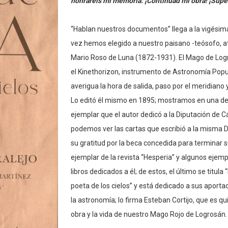
honraréis mi memoria: ¡Continuad mi obra! ¡Super
“Hablan nuestros documentos” llega a la vigésim
vez hemos elegido a nuestro paisano -teósofo, at
Mario Roso de Luna (1872-1931). El Mago de Log
el Kinethorizon, instrumento de Astronomía Popul
averigua la hora de salida, paso por el meridiano y
Lo editó él mismo en 1895; mostramos en una de 
ejemplar que el autor dedicó a la Diputación de 
podemos ver las cartas que escribió a la misma 
su gratitud por la beca concedida para terminar s
ejemplar de la revista “Hesperia” y algunos ejempl
libros dedicados a él; de estos, el último se titula
poeta de los cielos” y está dedicado a sus aporta
la astronomía; lo firma Esteban Cortijo, que es q
obra y la vida de nuestro Mago Rojo de Logrosán.