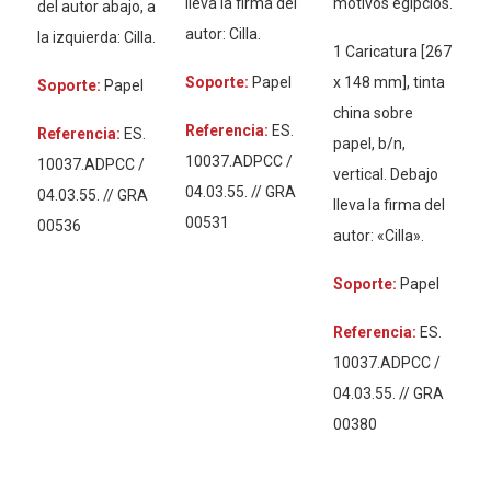
lleva la firma del
motivos egipcios.
del autor abajo, a
autor: Cilla.
la izquierda: Cilla.
1 Caricatura [267
Soporte:
Papel
x 148 mm], tinta
Soporte:
Papel
china sobre
Referencia:
ES.
Referencia:
ES.
papel, b/n,
10037.ADPCC /
10037.ADPCC /
vertical. Debajo
04.03.55. // GRA
04.03.55. // GRA
lleva la firma del
00531
00536
autor: «Cilla».
Soporte:
Papel
Referencia:
ES.
10037.ADPCC /
04.03.55. // GRA
00380