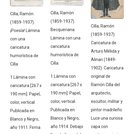
Cilla, Ramón
Cilla, Ramón
(1859-1937).
(1859-1937).
Cilla, Ramón
Becqueriana.
¡Poesía! Lámina
(1859-1937).
Lámina con una
con una
Caricatura de
caricatura
caricatura
Arturo Mélida y
humorística de
humorística de
Alinari (1849-
Cilla.
Cilla.
1902). Caricatura
1 Lámina con
original de
1 Lámina con
caricatura [267 x
Ramón Cilla del
caricatura [267 x
190 mm]. Papel,
arquitecto,
190 mm]. Papel,
color, vertical.
escultor, militar y
color, vertical.
Publicada en
pintor madrileño.
Publicada en
Blanco y Negro,
Luce una curiosa
Blanco y Negro,
año 1914. Debajo
capa con
año 1911. Firma