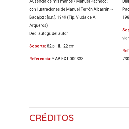
Ausencia de mis manos / Manuel Pacheco ;
Dia
con ilustraciones de Manuel Terrón Albarrán.--
Pac
Badajoz : [s.n.], 1949 (Tip. Viuda de A.
198
Arqueros)
So
Ded. autógr. del autor.
vie
Soporte:
82 p. : il. ; 22 cm.
Ref
Referencia:
* AB EXT 000333
730
CRÉDITOS