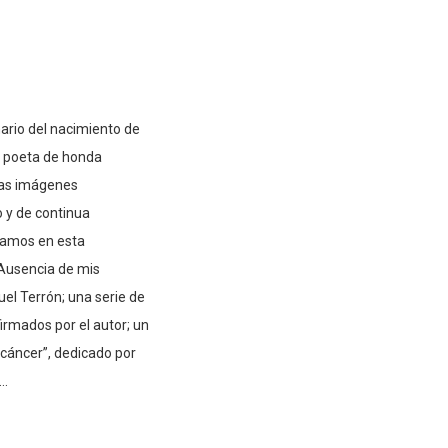
ario del nacimiento de
, poeta de honda
das imágenes
o y de continua
camos en esta
“Ausencia de mis
uel Terrón; una serie de
rmados por el autor; un
l cáncer”, dedicado por
..