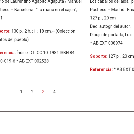
rio de Laurentino Agapito Agaputa / Manuel
Los caballos del alba :
heco.-- Barcelona : "La mano en el cajón",
Pacheco.-- Madrid : En
1.
127 p. ; 20 cm.
Ded. autógr. del autor.
porte:
130 p., 2 h. : il. ; 18 cm.-- (Colección
Dibujo de portada, Luis
ntos del pueblo)
* AB EXT 008974
erencia:
Índice. D.L. CC 10-1981 ISBN 84-
Soporte:
127 p. ; 20 cm
0-019-6 * AB EXT 002528
Referencia:
* AB EXT 
1
2
3
4