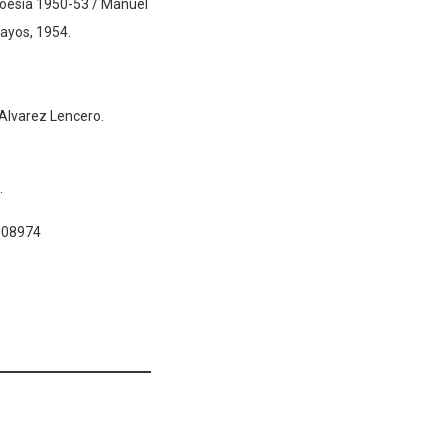
 poesía 1950-53 / Manuel
sayos, 1954.
 Alvarez Lencero.
.
008974