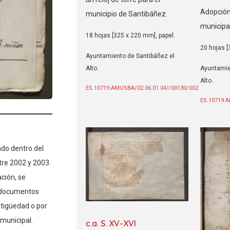
Adopción
municipio de Santibáñez.
municipal
18 hojas [325 x 220 mm], papel.
20 hojas [
Ayuntamiento de Santibáñez el
Alto.
Ayuntamie
Alto.
ES.10719.AMUSBA/02.06.01.04//00130/002
ES.10719.
ado dentro del
re 2002 y 2003.
ción, se
s documentos
ntigüedad o por
 municipal.
c.a. S. XV-XVI