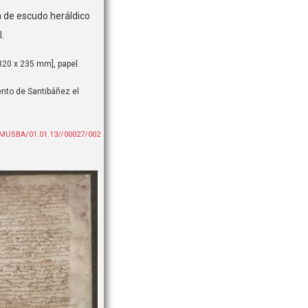
 de escudo heráldico
.
320 x 235 mm], papel.
nto de Santibáñez el
AMUSBA/01.01.13//00027/002