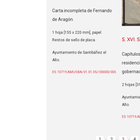
Carta incompleta de Fernando
de Aragón.
1 hoja [155 x 220 mm], papel.
S. XVI. 
Restos de sello de placa.
Ayuntamiento de Santibáñez el
Capítulos
Alto.
residenci
gobernac
ES.10719.AMUSBA/01.01.05//00000/005
2 hojas [3
Ayuntamie
Alto.
ES.10719.
1
2
3
4